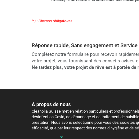
(*) : Champs obligatoires
Réponse rapide, Sans engagement et Service 
Complétez notre formulaire pour recevoir rapidement
votre projet, vous fournissant des conseils avisés 
Ne tardez plus, votre projet de rêve est à portée d
A propos de nous
Cleanolia Suisse met en relation particuliers et professionne
désinfection Covid, de dépannage et de traitement de nuisible
prestation. Nous avons sélectionné pour vous des sociétés qu
efficacité, que par leur respect des normes d’hygiène et de sé